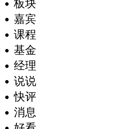
板块
嘉宾
课程
基金
经理
说说
快评
消息
好看