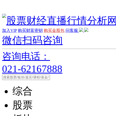
加入VIP
购买财富密钥
购买金股包
问客服
微信扫码咨询
咨询电话：
021-62167888
综合
股票