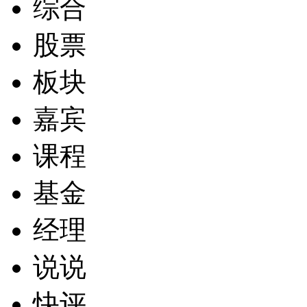
综合
股票
板块
嘉宾
课程
基金
经理
说说
快评