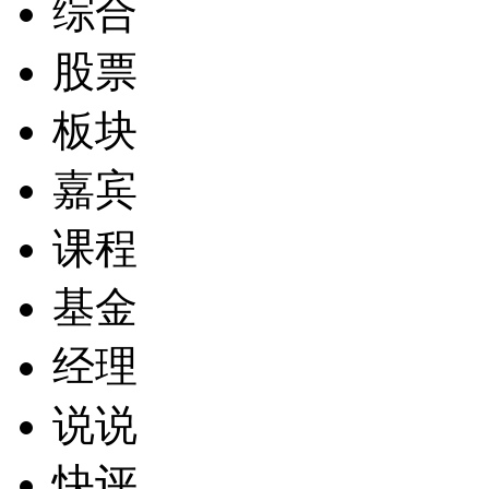
综合
股票
板块
嘉宾
课程
基金
经理
说说
快评