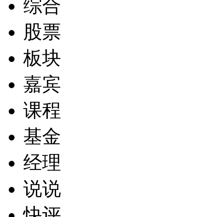
综合
股票
板块
嘉宾
课程
基金
经理
说说
快评