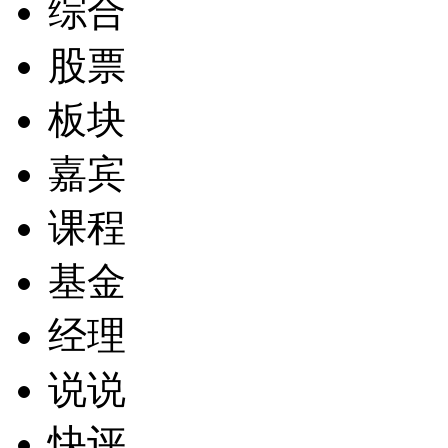
综合
股票
板块
嘉宾
课程
基金
经理
说说
快评