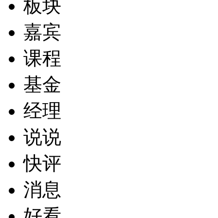
板块
嘉宾
课程
基金
经理
说说
快评
消息
好看