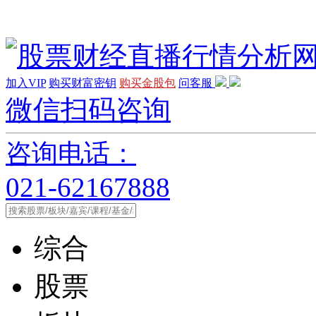
加入VIP
购买财富密钥
购买金股包
问客服
微信扫码咨询
咨询电话：
021-62167888
综合
股票