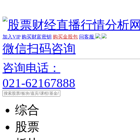
加入VIP
购买财富密钥
购买金股包
问客服
微信扫码咨询
咨询电话：
021-62167888
综合
股票