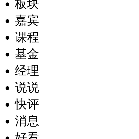
板块
嘉宾
课程
基金
经理
说说
快评
消息
好看