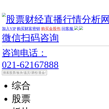
加入VIP
购买财富密钥
购买金股包
问客服
微信扫码咨询
咨询电话：
021-62167888
综合
股票