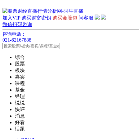
加入VIP
购买财富密钥
购买金股包
问客服
微信扫码咨询
咨询电话：
021-62167888
综合
股票
板块
嘉宾
课程
基金
经理
说说
快评
消息
好看
话题