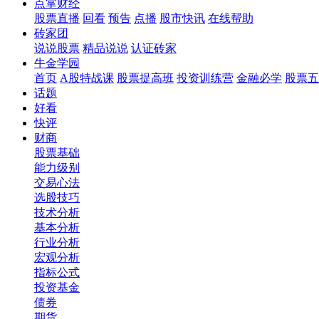
点掌财经
股票直播
回看
预告
点播
股市快讯
在线帮助
砖家团
说说股票
精品说说
认证砖家
牛金学园
首页
A股特战课
股票提高班
投资训练营
金融必学
股票五
话题
好看
快评
财商
股票基础
能力级别
交易心法
选股技巧
技术分析
基本分析
行业分析
宏观分析
指标公式
投资基金
债券
期货