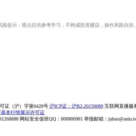
风险提示：观点仅供参考学习，不构成投资建议，操作风险自担
证（沪）字第0428号
沪ICP证：沪B2-20150089
互联网直播服务企
所基本行情展示许可证
268888
网站安全值班QQ：800800981
举报邮箱：
jubao@aniu.t