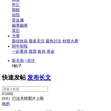
外汇
期权
创投
贵金属
融资融券
其它
大赛
最佳收益
最多关注
最热讨论
炒股大赛
阿牛智投
一起看盘
股票
板块
基金
新天地
+关注
6帖子
快速发帖
发布长文
0/1000
(9/9）已达关联图片上限
标的