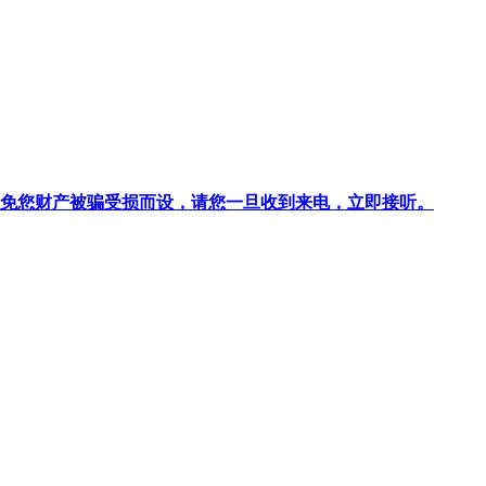
针对避免您财产被骗受损而设，请您一旦收到来电，立即接听。