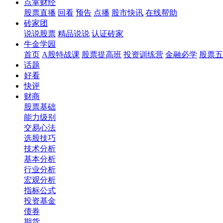
点掌财经
股票直播
回看
预告
点播
股市快讯
在线帮助
砖家团
说说股票
精品说说
认证砖家
牛金学园
首页
A股特战课
股票提高班
投资训练营
金融必学
股票五
话题
好看
快评
财商
股票基础
能力级别
交易心法
选股技巧
技术分析
基本分析
行业分析
宏观分析
指标公式
投资基金
债券
期货