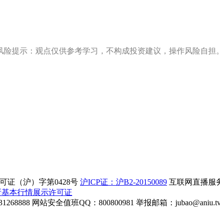
风险提示：观点仅供参考学习，不构成投资建议，操作风险自担
证（沪）字第0428号
沪ICP证：沪B2-20150089
互联网直播服务企
所基本行情展示许可证
268888
网站安全值班QQ：800800981
举报邮箱：
jubao@aniu.t