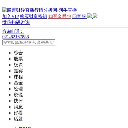
加入VIP
购买财富密钥
购买金股包
问客服
微信扫码咨询
咨询电话：
021-62167888
综合
股票
板块
嘉宾
课程
基金
经理
说说
快评
消息
好看
话题