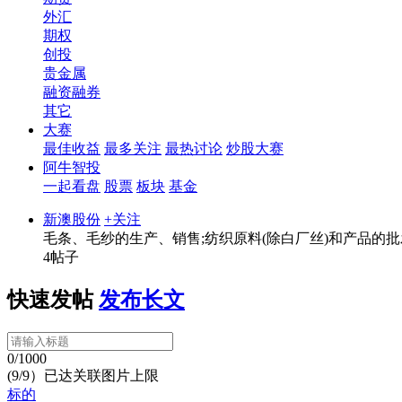
外汇
期权
创投
贵金属
融资融券
其它
大赛
最佳收益
最多关注
最热讨论
炒股大赛
阿牛智投
一起看盘
股票
板块
基金
新澳股份
+关注
毛条、毛纱的生产、销售;纺织原料(除白厂丝)和产品的
4帖子
快速发帖
发布长文
0/1000
(9/9）已达关联图片上限
标的