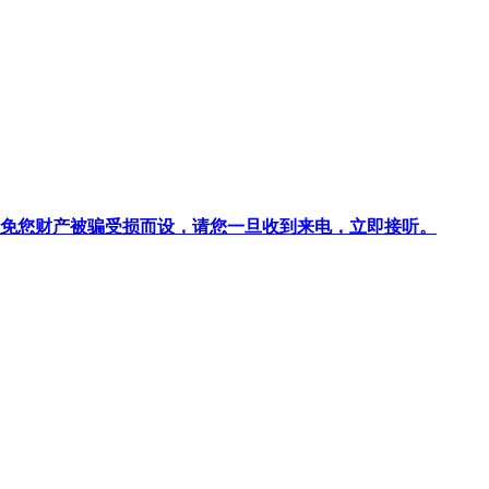
针对避免您财产被骗受损而设，请您一旦收到来电，立即接听。