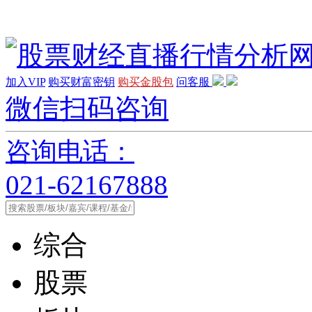
加入VIP
购买财富密钥
购买金股包
问客服
微信扫码咨询
咨询电话：
021-62167888
综合
股票