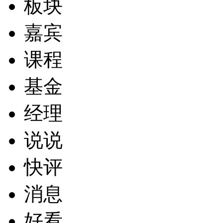
板块
嘉宾
课程
基金
经理
说说
快评
消息
好看