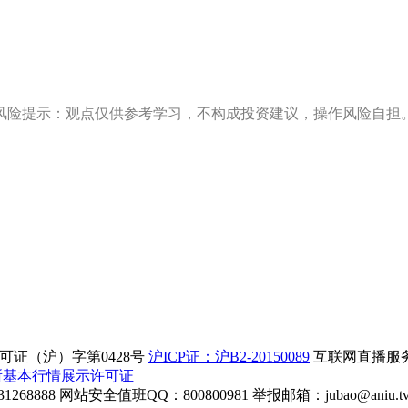
风险提示：观点仅供参考学习，不构成投资建议，操作风险自担
证（沪）字第0428号
沪ICP证：沪B2-20150089
互联网直播服务企
所基本行情展示许可证
268888
网站安全值班QQ：800800981
举报邮箱：
jubao@aniu.t