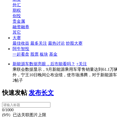
外汇
期权
创投
贵金属
融资融券
其它
大赛
最佳收益
最多关注
最热讨论
炒股大赛
阿牛智投
一起看盘
股票
板块
基金
新能源车数据亮眼，后市能看吗？
+关注
乘联会数据显示，9月新能源乘用车零售销量达到61.1万辆，同
外，宁王10日晚间公布业绩，使市场沸腾，对于新能源
2帖子
快速发帖
发布长文
0/1000
(9/9）已达关联图片上限