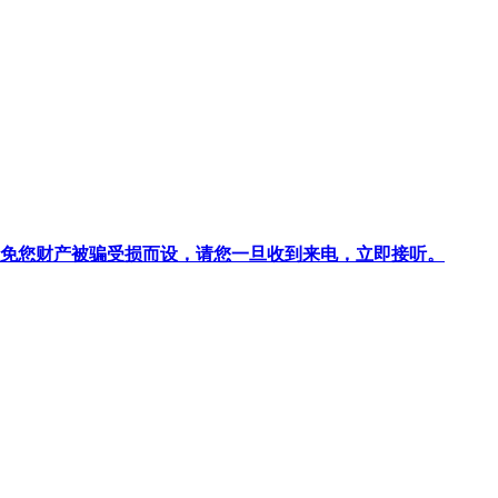
针对避免您财产被骗受损而设，请您一旦收到来电，立即接听。