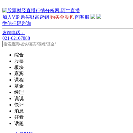
加入VIP
购买财富密钥
购买金股包
问客服
微信扫码咨询
咨询电话：
021-62167888
综合
股票
板块
嘉宾
课程
基金
经理
说说
快评
消息
好看
话题