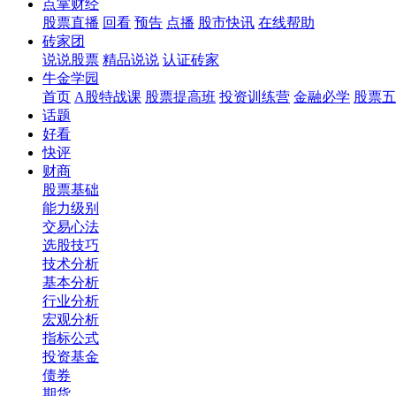
点掌财经
股票直播
回看
预告
点播
股市快讯
在线帮助
砖家团
说说股票
精品说说
认证砖家
牛金学园
首页
A股特战课
股票提高班
投资训练营
金融必学
股票五
话题
好看
快评
财商
股票基础
能力级别
交易心法
选股技巧
技术分析
基本分析
行业分析
宏观分析
指标公式
投资基金
债券
期货