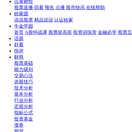
点掌财经
股票直播
回看
预告
点播
股市快讯
在线帮助
砖家团
说说股票
精品说说
认证砖家
牛金学园
首页
A股特战课
股票提高班
投资训练营
金融必学
股票五
话题
好看
快评
财商
股票基础
能力级别
交易心法
选股技巧
技术分析
基本分析
行业分析
宏观分析
指标公式
投资基金
债券
期货