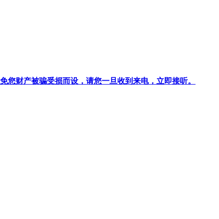
针对避免您财产被骗受损而设，请您一旦收到来电，立即接听。