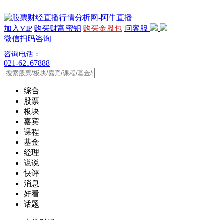
加入VIP
购买财富密钥
购买金股包
问客服
微信扫码咨询
咨询电话：
021-62167888
综合
股票
板块
嘉宾
课程
基金
经理
说说
快评
消息
好看
话题