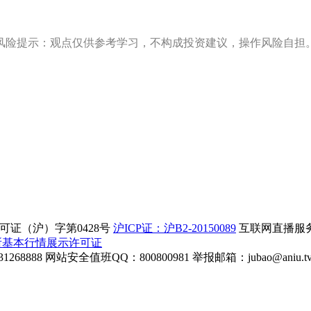
风险提示：观点仅供参考学习，不构成投资建议，操作风险自担
证（沪）字第0428号
沪ICP证：沪B2-20150089
互联网直播服务企
所基本行情展示许可证
268888
网站安全值班QQ：800800981
举报邮箱：
jubao@aniu.t