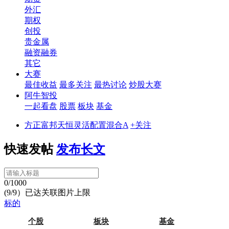
外汇
期权
创投
贵金属
融资融券
其它
大赛
最佳收益
最多关注
最热讨论
炒股大赛
阿牛智投
一起看盘
股票
板块
基金
方正富邦天恒灵活配置混合A
+关注
快速发帖
发布长文
0/1000
(9/9）已达关联图片上限
标的
个股
板块
基金