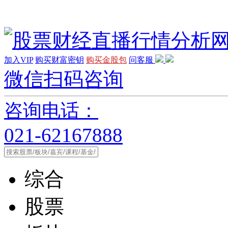
加入VIP
购买财富密钥
购买金股包
问客服
微信扫码咨询
咨询电话：
021-62167888
综合
股票