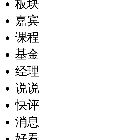
板块
嘉宾
课程
基金
经理
说说
快评
消息
好看