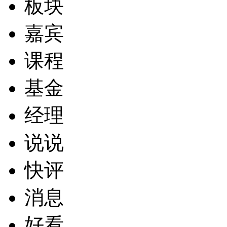
板块
嘉宾
课程
基金
经理
说说
快评
消息
好看