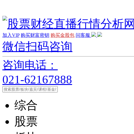
加入VIP
购买财富密钥
购买金股包
问客服
微信扫码咨询
咨询电话：
021-62167888
综合
股票