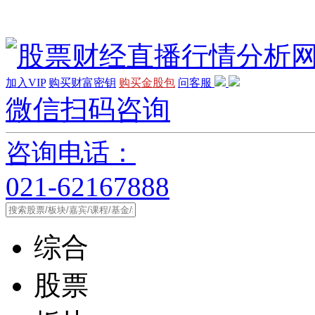
加入VIP
购买财富密钥
购买金股包
问客服
微信扫码咨询
咨询电话：
021-62167888
综合
股票