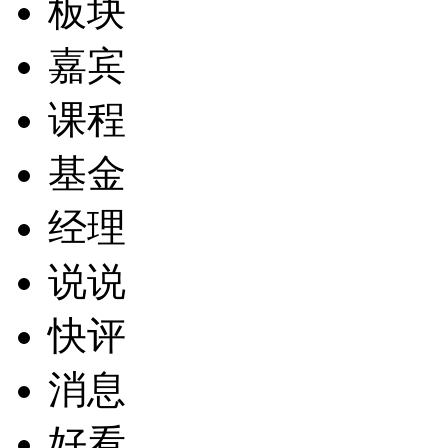
板块
嘉宾
课程
基金
经理
说说
快评
消息
好看