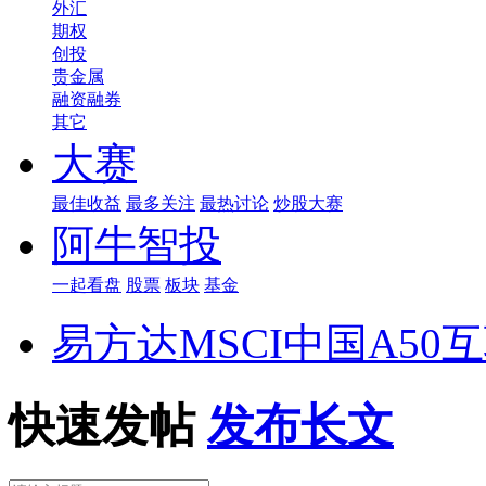
外汇
期权
创投
贵金属
融资融券
其它
大赛
最佳收益
最多关注
最热讨论
炒股大赛
阿牛智投
一起看盘
股票
板块
基金
易方达MSCI中国A50
快速发帖
发布长文