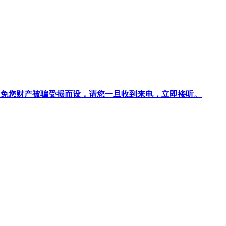
针对避免您财产被骗受损而设，请您一旦收到来电，立即接听。