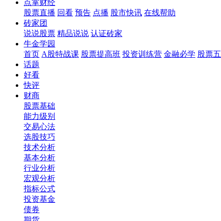
点掌财经
股票直播
回看
预告
点播
股市快讯
在线帮助
砖家团
说说股票
精品说说
认证砖家
牛金学园
首页
A股特战课
股票提高班
投资训练营
金融必学
股票五
话题
好看
快评
财商
股票基础
能力级别
交易心法
选股技巧
技术分析
基本分析
行业分析
宏观分析
指标公式
投资基金
债券
期货