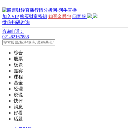
加入VIP
购买财富密钥
购买金股包
问客服
微信扫码咨询
咨询电话：
021-62167888
综合
股票
板块
嘉宾
课程
基金
经理
说说
快评
消息
好看
话题