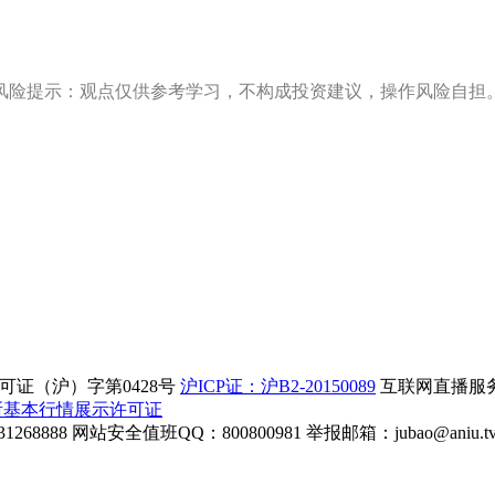
风险提示：观点仅供参考学习，不构成投资建议，操作风险自担
证（沪）字第0428号
沪ICP证：沪B2-20150089
互联网直播服务企
所基本行情展示许可证
268888
网站安全值班QQ：800800981
举报邮箱：
jubao@aniu.t