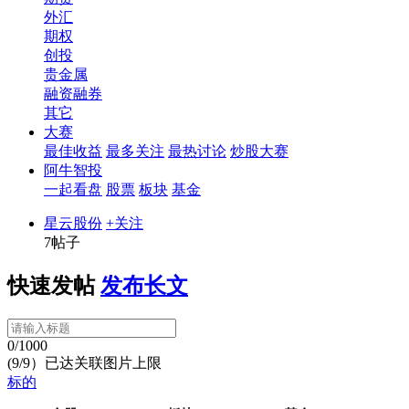
外汇
期权
创投
贵金属
融资融券
其它
大赛
最佳收益
最多关注
最热讨论
炒股大赛
阿牛智投
一起看盘
股票
板块
基金
星云股份
+关注
7帖子
快速发帖
发布长文
0/1000
(9/9）已达关联图片上限
标的