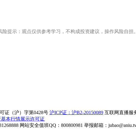
风险提示：观点仅供参考学习，不构成投资建议，操作风险自担
证（沪）字第0428号
沪ICP证：沪B2-20150089
互联网直播服务企
所基本行情展示许可证
268888
网站安全值班QQ：800800981
举报邮箱：
jubao@aniu.t