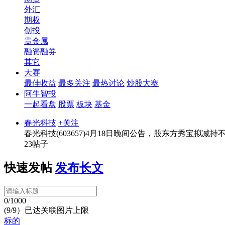
外汇
期权
创投
贵金属
融资融券
其它
大赛
最佳收益
最多关注
最热讨论
炒股大赛
阿牛智投
一起看盘
股票
板块
基金
春光科技
+关注
春光科技(603657)4月18日晚间公告，股东方秀宝拟减持不
23帖子
快速发帖
发布长文
0/1000
(9/9）已达关联图片上限
标的