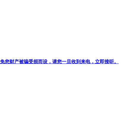
针对避免您财产被骗受损而设，请您一旦收到来电，立即接听。