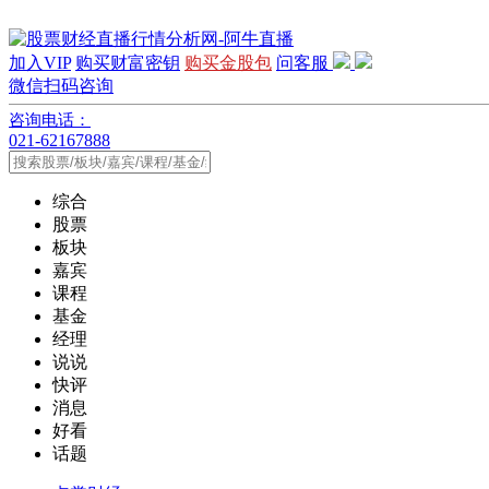
加入VIP
购买财富密钥
购买金股包
问客服
微信扫码咨询
咨询电话：
021-62167888
综合
股票
板块
嘉宾
课程
基金
经理
说说
快评
消息
好看
话题