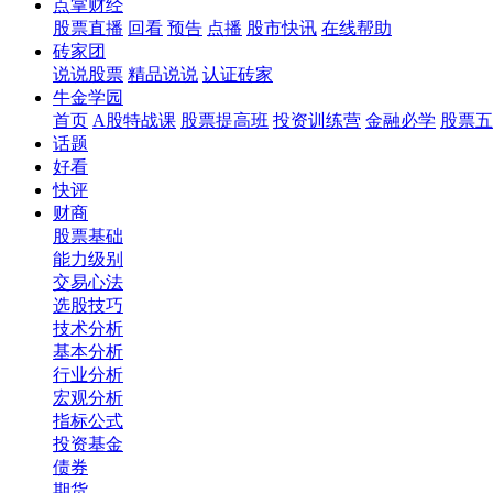
点掌财经
股票直播
回看
预告
点播
股市快讯
在线帮助
砖家团
说说股票
精品说说
认证砖家
牛金学园
首页
A股特战课
股票提高班
投资训练营
金融必学
股票五
话题
好看
快评
财商
股票基础
能力级别
交易心法
选股技巧
技术分析
基本分析
行业分析
宏观分析
指标公式
投资基金
债券
期货