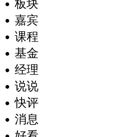
板块
嘉宾
课程
基金
经理
说说
快评
消息
好看