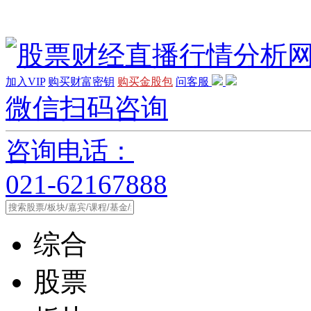
加入VIP
购买财富密钥
购买金股包
问客服
微信扫码咨询
咨询电话：
021-62167888
综合
股票