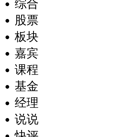
综合
股票
板块
嘉宾
课程
基金
经理
说说
快评