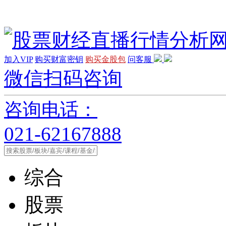
加入VIP
购买财富密钥
购买金股包
问客服
微信扫码咨询
咨询电话：
021-62167888
综合
股票