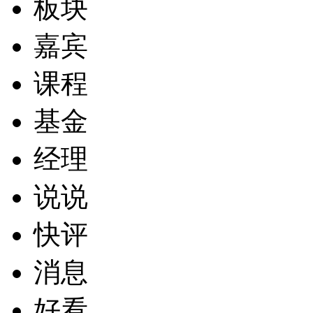
板块
嘉宾
课程
基金
经理
说说
快评
消息
好看