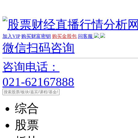
加入VIP
购买财富密钥
购买金股包
问客服
微信扫码咨询
咨询电话：
021-62167888
综合
股票