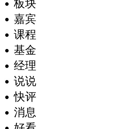
板块
嘉宾
课程
基金
经理
说说
快评
消息
好看