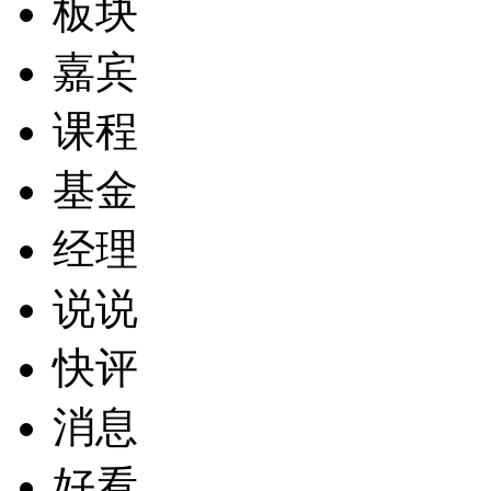
板块
嘉宾
课程
基金
经理
说说
快评
消息
好看