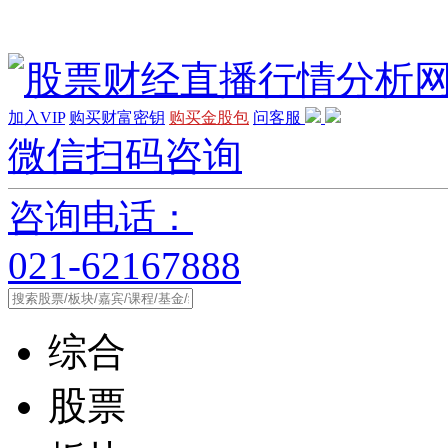
加入VIP
购买财富密钥
购买金股包
问客服
微信扫码咨询
咨询电话：
021-62167888
综合
股票