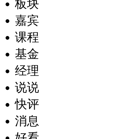
板块
嘉宾
课程
基金
经理
说说
快评
消息
好看