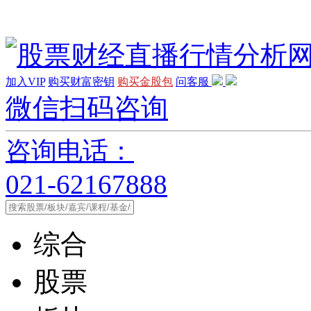
加入VIP
购买财富密钥
购买金股包
问客服
微信扫码咨询
咨询电话：
021-62167888
综合
股票