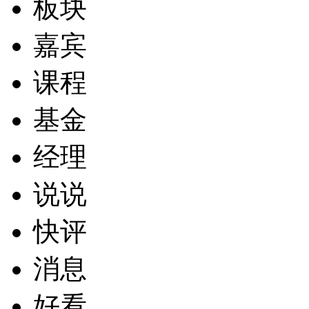
板块
嘉宾
课程
基金
经理
说说
快评
消息
好看