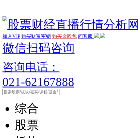
加入VIP
购买财富密钥
购买金股包
问客服
微信扫码咨询
咨询电话：
021-62167888
综合
股票