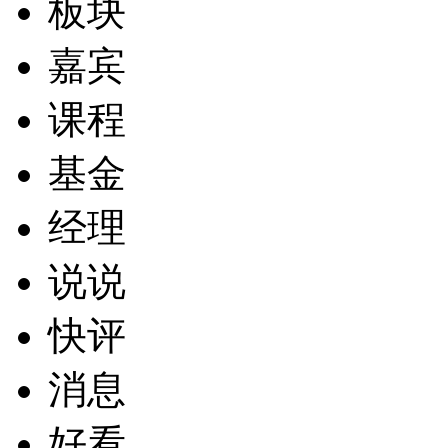
板块
嘉宾
课程
基金
经理
说说
快评
消息
好看