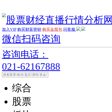
加入VIP
购买财富密钥
购买金股包
问客服
微信扫码咨询
咨询电话：
021-62167888
综合
股票