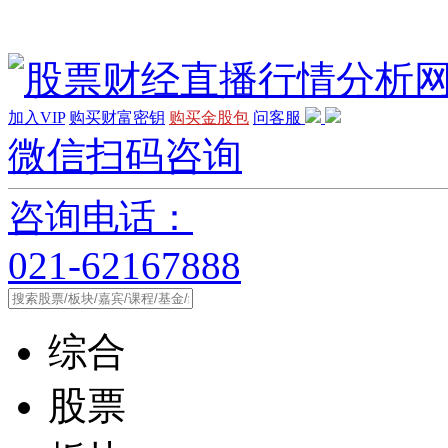
加入VIP
购买财富密钥
购买金股包
问客服
微信扫码咨询
咨询电话：
021-62167888
综合
股票