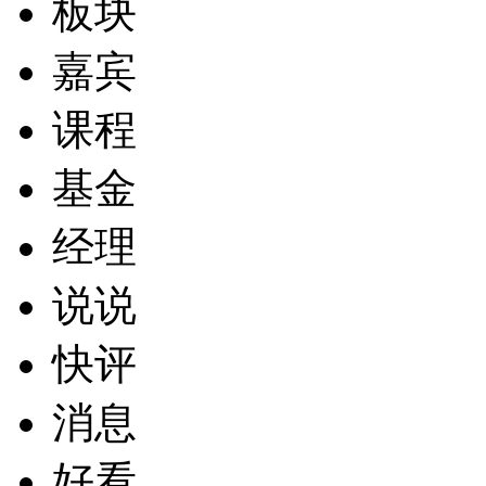
板块
嘉宾
课程
基金
经理
说说
快评
消息
好看