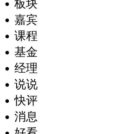
板块
嘉宾
课程
基金
经理
说说
快评
消息
好看