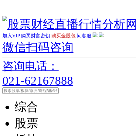
加入VIP
购买财富密钥
购买金股包
问客服
微信扫码咨询
咨询电话：
021-62167888
综合
股票