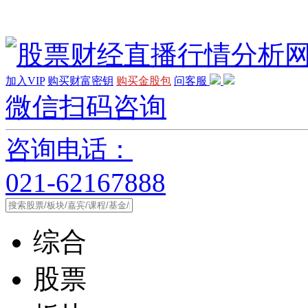
加入VIP
购买财富密钥
购买金股包
问客服
微信扫码咨询
咨询电话：
021-62167888
综合
股票