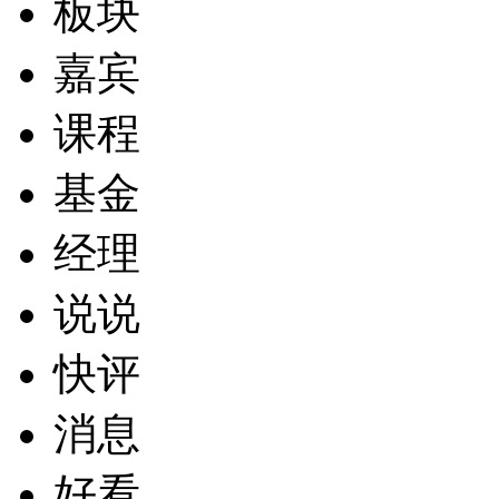
板块
嘉宾
课程
基金
经理
说说
快评
消息
好看