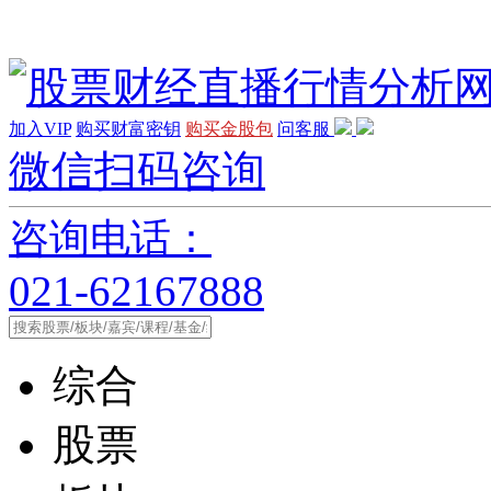
加入VIP
购买财富密钥
购买金股包
问客服
微信扫码咨询
咨询电话：
021-62167888
综合
股票