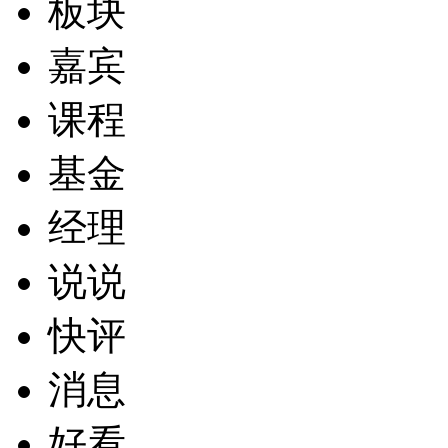
板块
嘉宾
课程
基金
经理
说说
快评
消息
好看