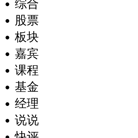
综合
股票
板块
嘉宾
课程
基金
经理
说说
快评