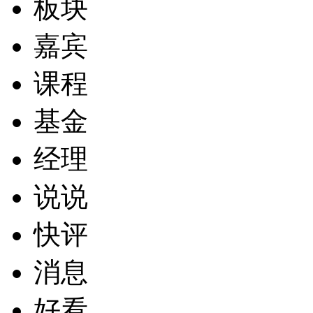
板块
嘉宾
课程
基金
经理
说说
快评
消息
好看