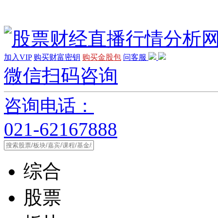
加入VIP
购买财富密钥
购买金股包
问客服
微信扫码咨询
咨询电话：
021-62167888
综合
股票