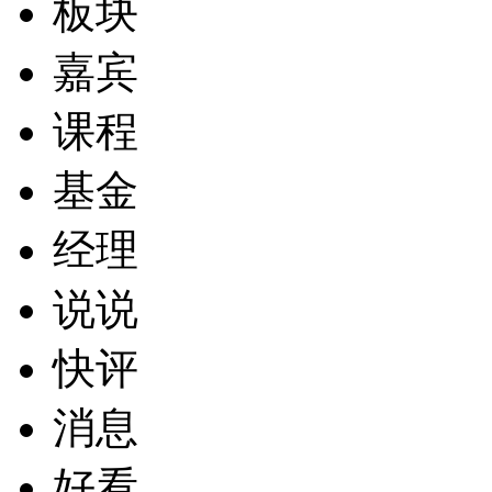
板块
嘉宾
课程
基金
经理
说说
快评
消息
好看