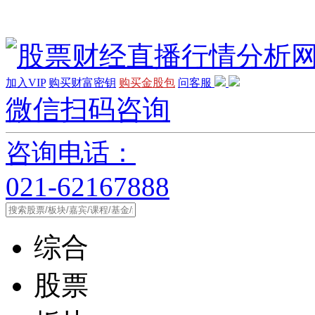
加入VIP
购买财富密钥
购买金股包
问客服
微信扫码咨询
咨询电话：
021-62167888
综合
股票