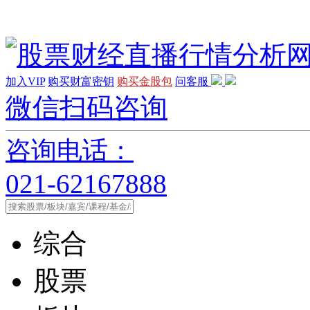
加入VIP
购买财富密钥
购买金股包
问客服
微信扫码咨询
咨询电话：
021-62167888
综合
股票