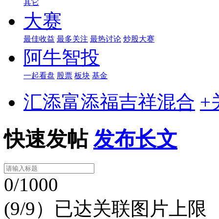
其它
大赛
最佳收益
最多关注
最热讨论
炒股大赛
阿牛智投
一起看盘
股票
板块
基金
汇添富添福吉祥混合
+
快速发帖
发布长文
0/1000
(9/9）已达关联图片上限