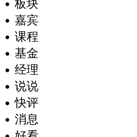
板块
嘉宾
课程
基金
经理
说说
快评
消息
好看