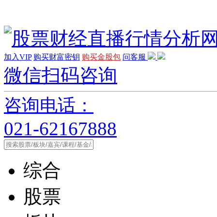
加入VIP
购买财富密钥
购买金股包
问客服
微信扫码咨询
咨询电话：
021-62167888
综合
股票