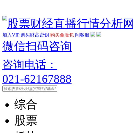
加入VIP
购买财富密钥
购买金股包
问客服
微信扫码咨询
咨询电话：
021-62167888
综合
股票