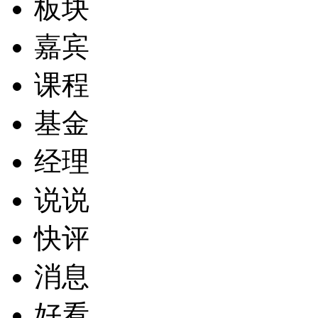
板块
嘉宾
课程
基金
经理
说说
快评
消息
好看