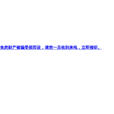
针对避免您财产被骗受损而设，请您一旦收到来电，立即接听。