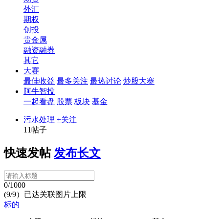
外汇
期权
创投
贵金属
融资融券
其它
大赛
最佳收益
最多关注
最热讨论
炒股大赛
阿牛智投
一起看盘
股票
板块
基金
污水处理
+关注
11帖子
快速发帖
发布长文
0/1000
(9/9）已达关联图片上限
标的