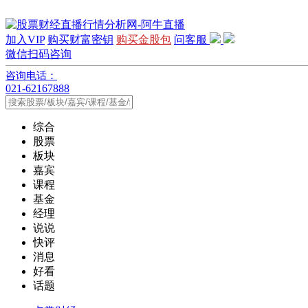
加入VIP
购买财富密钥
购买金股包
问客服
微信扫码咨询
咨询电话：
021-62167888
综合
股票
板块
嘉宾
课程
基金
经理
说说
快评
消息
好看
话题