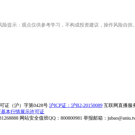
风险提示：观点仅供参考学习，不构成投资建议，操作风险自担
证（沪）字第0428号
沪ICP证：沪B2-20150089
互联网直播服务企
所基本行情展示许可证
268888
网站安全值班QQ：800800981
举报邮箱：
jubao@aniu.t