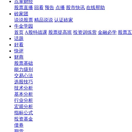
点掌财经
股票直播
回看
预告
点播
股市快讯
在线帮助
砖家团
说说股票
精品说说
认证砖家
牛金学园
首页
A股特战课
股票提高班
投资训练营
金融必学
股票五
话题
好看
快评
财商
股票基础
能力级别
交易心法
选股技巧
技术分析
基本分析
行业分析
宏观分析
指标公式
投资基金
债券
期货