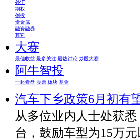
外汇
期权
创投
贵金属
融资融券
其它
大赛
最佳收益
最多关注
最热讨论
炒股大赛
阿牛智投
一起看盘
股票
板块
基金
汽车下乡政策6月初有
从多位业内人士处获悉
台，鼓励车型为15万