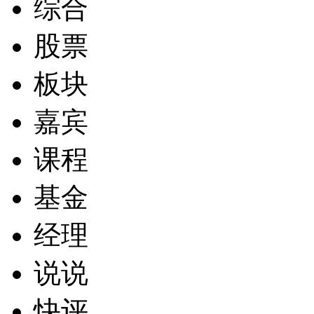
综合
股票
板块
嘉宾
课程
基金
经理
说说
快评