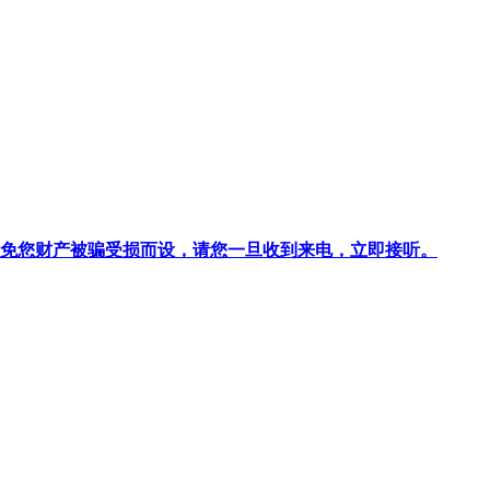
针对避免您财产被骗受损而设，请您一旦收到来电，立即接听。