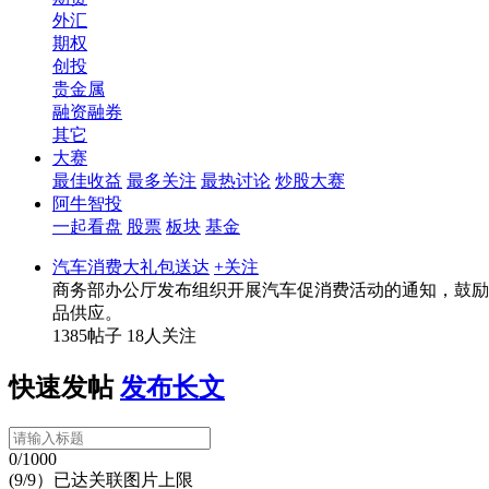
外汇
期权
创投
贵金属
融资融券
其它
大赛
最佳收益
最多关注
最热讨论
炒股大赛
阿牛智投
一起看盘
股票
板块
基金
汽车消费大礼包送达
+关注
商务部办公厅发布组织开展汽车促消费活动的通知，鼓励
品供应。
1385帖子
18人关注
快速发帖
发布长文
0/1000
(9/9）已达关联图片上限