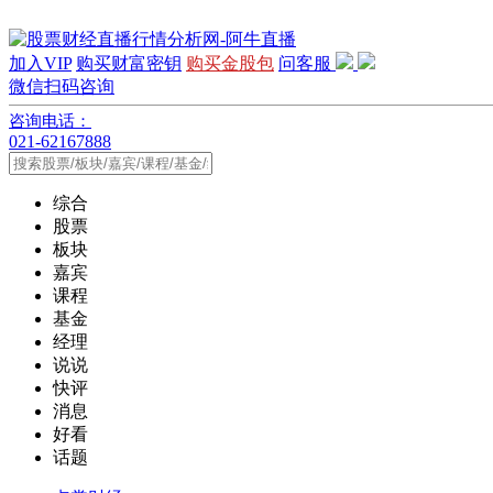
加入VIP
购买财富密钥
购买金股包
问客服
微信扫码咨询
咨询电话：
021-62167888
综合
股票
板块
嘉宾
课程
基金
经理
说说
快评
消息
好看
话题