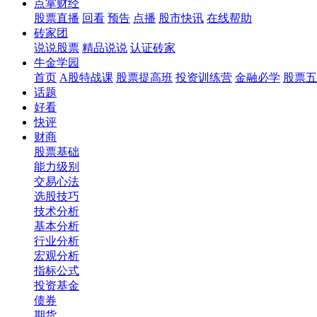
点掌财经
股票直播
回看
预告
点播
股市快讯
在线帮助
砖家团
说说股票
精品说说
认证砖家
牛金学园
首页
A股特战课
股票提高班
投资训练营
金融必学
股票五
话题
好看
快评
财商
股票基础
能力级别
交易心法
选股技巧
技术分析
基本分析
行业分析
宏观分析
指标公式
投资基金
债券
期货