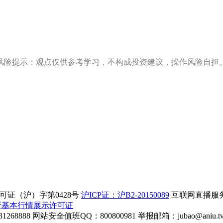
风险提示：观点仅供参考学习，不构成投资建议，操作风险自担
证（沪）字第0428号
沪ICP证：沪B2-20150089
互联网直播服务企
所基本行情展示许可证
268888
网站安全值班QQ：800800981
举报邮箱：
jubao@aniu.t