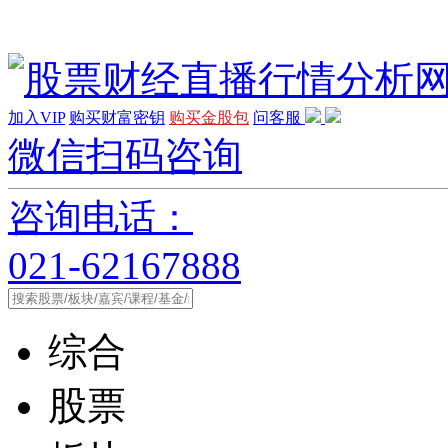
加入VIP
购买财富密钥
购买金股包
问客服
微信扫码咨询
咨询电话：
021-62167888
综合
股票