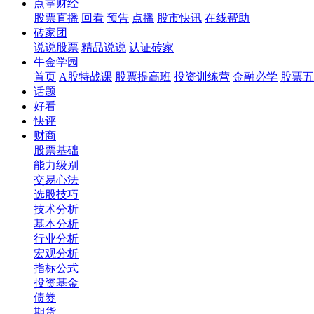
点掌财经
股票直播
回看
预告
点播
股市快讯
在线帮助
砖家团
说说股票
精品说说
认证砖家
牛金学园
首页
A股特战课
股票提高班
投资训练营
金融必学
股票五
话题
好看
快评
财商
股票基础
能力级别
交易心法
选股技巧
技术分析
基本分析
行业分析
宏观分析
指标公式
投资基金
债券
期货