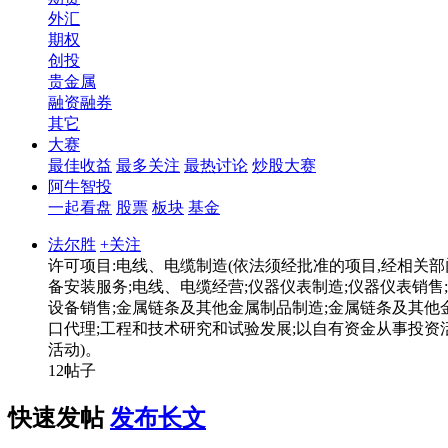
外汇
期权
创投
贵金属
融资融券
其它
大赛
最佳收益
最多关注
最热讨论
炒股大赛
阿牛智投
一起看盘
股票
板块
基金
法尔胜
+关注
许可项目:电线、电缆制造(依法须经批准的项目,经相关
备安装服务;电线、电缆经营;仪器仪表制造;仪器仪表销售;
设备销售;金属链条及其他金属制品制造;金属链条及其他金
口代理;工程和技术研究和试验发展;以自有资金从事投资
活动)。
12帖子
快速发帖
发布长文