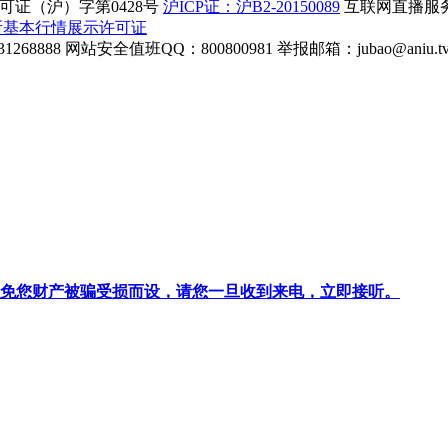
证（沪）字第0428号
沪ICP证：沪B2-20150089
互联网直播服务企
所基本行情展示许可证
268888
网站安全值班QQ：800800981
举报邮箱：
jubao@aniu.t
针对避免您财产被骗受损而设，请您一旦收到来电，立即接听。