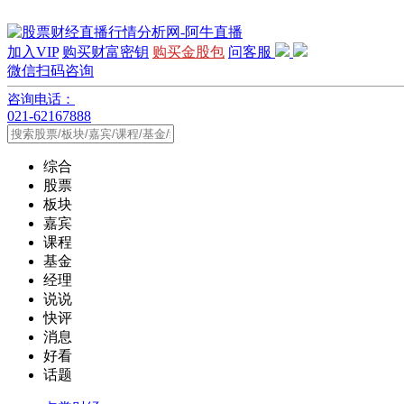
加入VIP
购买财富密钥
购买金股包
问客服
微信扫码咨询
咨询电话：
021-62167888
综合
股票
板块
嘉宾
课程
基金
经理
说说
快评
消息
好看
话题