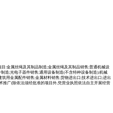
项目:金属丝绳及其制品制造;金属丝绳及其制品销售;普通机械设
件制造;光电子器件销售;通用设备制造(不含特种设备制造);机械
建筑用金属配件销售;金属材料销售;货物进出口;技术进出口;进出
术推广(除依法须经批准的项目外,凭营业执照依法自主开展经营