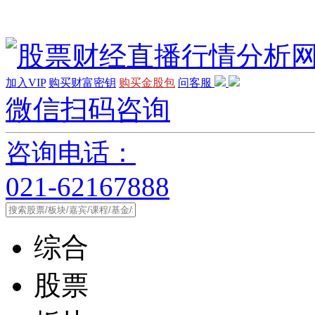
加入VIP
购买财富密钥
购买金股包
问客服
微信扫码咨询
咨询电话：
021-62167888
综合
股票