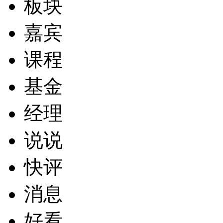
板块
嘉宾
课程
基金
经理
说说
快评
消息
好看