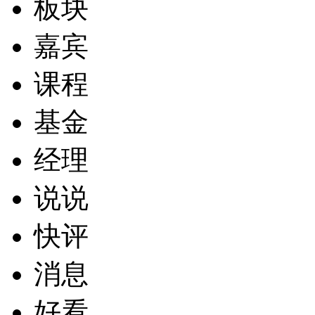
板块
嘉宾
课程
基金
经理
说说
快评
消息
好看