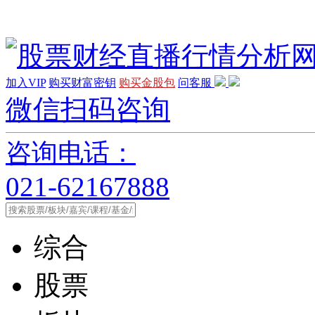
加入VIP
购买财富密钥
购买金股包
问客服
微信扫码咨询
咨询电话：
021-62167888
综合
股票