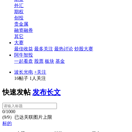
外汇
期权
创投
贵金属
融资融券
其它
大赛
最佳收益
最多关注
最热讨论
炒股大赛
阿牛智投
一起看盘
股票
板块
基金
波长光电
+关注
16帖子
1人关注
快速发帖
发布长文
0/1000
(9/9）已达关联图片上限
标的