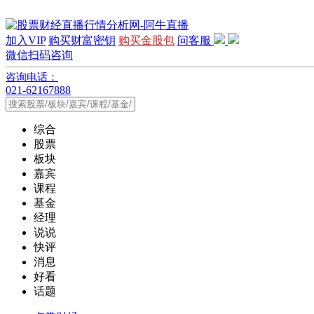
加入VIP
购买财富密钥
购买金股包
问客服
微信扫码咨询
咨询电话：
021-62167888
综合
股票
板块
嘉宾
课程
基金
经理
说说
快评
消息
好看
话题