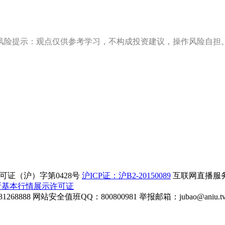
风险提示：观点仅供参考学习，不构成投资建议，操作风险自担
证（沪）字第0428号
沪ICP证：沪B2-20150089
互联网直播服务企
所基本行情展示许可证
268888
网站安全值班QQ：800800981
举报邮箱：
jubao@aniu.t