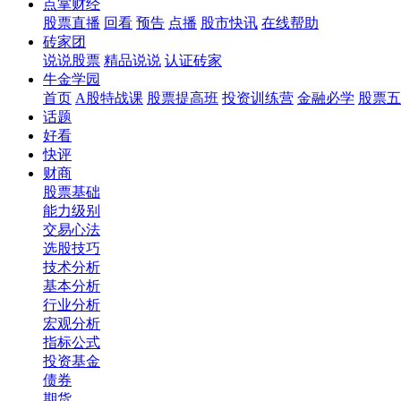
点掌财经
股票直播
回看
预告
点播
股市快讯
在线帮助
砖家团
说说股票
精品说说
认证砖家
牛金学园
首页
A股特战课
股票提高班
投资训练营
金融必学
股票五
话题
好看
快评
财商
股票基础
能力级别
交易心法
选股技巧
技术分析
基本分析
行业分析
宏观分析
指标公式
投资基金
债券
期货