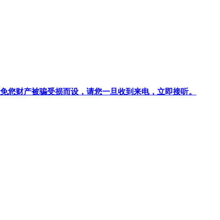
针对避免您财产被骗受损而设，请您一旦收到来电，立即接听。