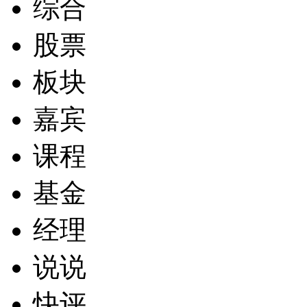
综合
股票
板块
嘉宾
课程
基金
经理
说说
快评