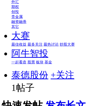
外汇
期权
创投
贵金属
融资融券
其它
大赛
最佳收益
最多关注
最热讨论
炒股大赛
阿牛智投
一起看盘
股票
板块
基金
泰德股份
+关注
1帖子
快速发帖
发布长文