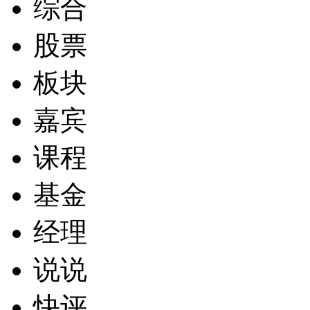
综合
股票
板块
嘉宾
课程
基金
经理
说说
快评