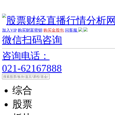
加入VIP
购买财富密钥
购买金股包
问客服
微信扫码咨询
咨询电话：
021-62167888
综合
股票