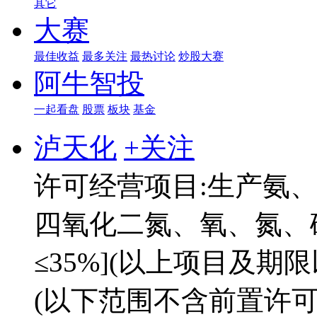
其它
大赛
最佳收益
最多关注
最热讨论
炒股大赛
阿牛智投
一起看盘
股票
板块
基金
泸天化
+关注
许可经营项目:生产氨
四氧化二氮、氧、氮、硝
≤35%](以上项目及期
(以下范围不含前置许