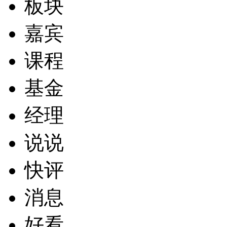
板块
嘉宾
课程
基金
经理
说说
快评
消息
好看