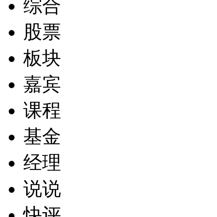
综合
股票
板块
嘉宾
课程
基金
经理
说说
快评