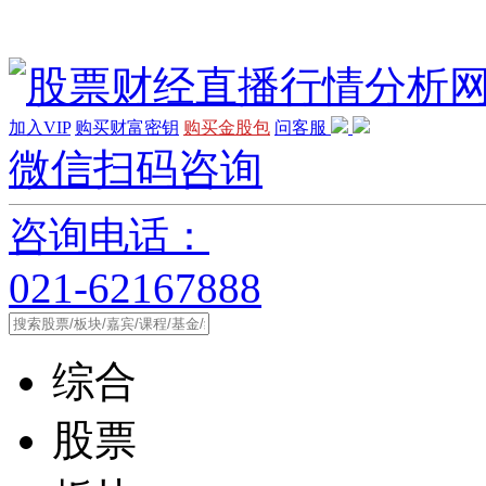
加入VIP
购买财富密钥
购买金股包
问客服
微信扫码咨询
咨询电话：
021-62167888
综合
股票