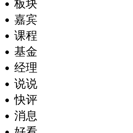
板块
嘉宾
课程
基金
经理
说说
快评
消息
好看